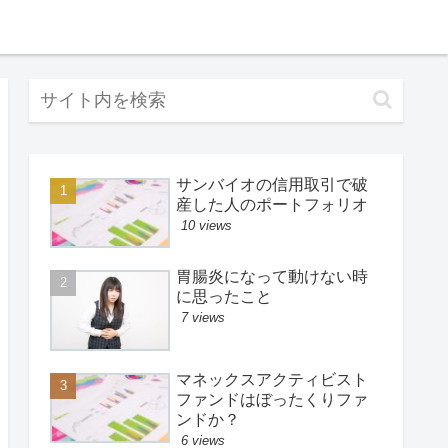
サンバイオの信用取引で破
産した人のポートフォリオ
10 views
胃腸炎になって動けない時
に思ったこと
7 views
マネックスアクティビスト
ファンドはぼったくりファ
ンドか？
6 views