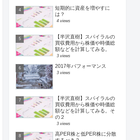
短期的に資産を増やすに
は？
4 views
【半沢直樹】スパイラルの
買収費用から株価や時価総
額などを計算してみる。
3 views
2017年パフォーマンス
3 views
【半沢直樹】スパイラルの
買収費用から株価や時価総
額などを計算してみる。そ
の２
3 views
高PER株と低PER株に分散