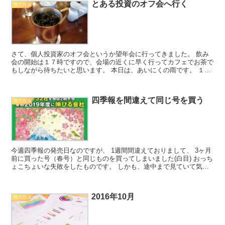
とある投資のオフ会へ行く
株式投資
さて、個人投資家のオフ会というか望年会に行ってきました。 飲み
会の開始は１７時ですので、会場の近くに早く行ってカフェでお茶で
もしながら待ちたいと思います。 本日は、あいにくの雨です。 １２
時に現地についてしまったので、少し日比谷公園に行って...
四季報を間違えて同じ号を買う
株式投資
今週四季報の発売日なのですが、 1週間間違えておりまして、 3ヶ月
前に買った号（春号）と同じものを買ってしまいました(白目) おっち
ょこちょいな失敗をしたものです。 しかも、途中まで見ていて気が
ついたのですから、 もっと早く気がつけよ俺って...
2016年10月
株式投資