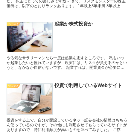
た。 株主にとっての楽しみですね～ さて、リスクモンスターの株主
優待は、以下のとおりランクあります。 1年以上3年未満 3年以上
300株以上 1500円相当 2000円相当 5...
起業か株式投資か
つぶやき
やる気なサラリーマンなら一度は起業を志すところです。 私もいつ
か起業したいと憧れていますが、現実には、リスクが負えるのかとい
うと、なかなか自信がないです。 起業すれば、開業資金が必要にな
ったり、当然、当面は無収入になるわけで、当面の生活費が...
投資で利用しているWebサイト
つぶやき
投資をする上で、自分が開設しているネット証券会社の情報はもちろ
ん使っているのですが、その他にも利用させてもらっているサイトが
ありますので、特に利用頻度が高いものを並べてみました。 ご存知