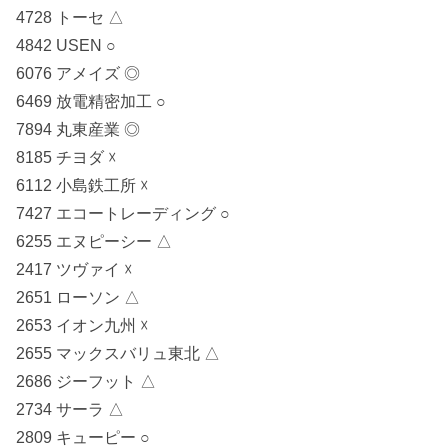
4728 トーセ △
4842 USEN ○
6076 アメイズ ◎
6469 放電精密加工 ○
7894 丸東産業 ◎
8185 チヨダ ☓
6112 小島鉄工所 ☓
7427 エコートレーディング ○
6255 エヌピーシー △
2417 ツヴァイ ☓
2651 ローソン △
2653 イオン九州 ☓
2655 マックスバリュ東北 △
2686 ジーフット △
2734 サーラ △
2809 キューピー ○