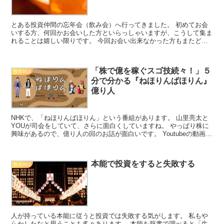
とある投資仲間の忘年会（飲み会）へ行ってきました。 初めてお会
いする方、何回かお会いした方といらっしゃいますが、こうして集ま
れることは嬉しい限りです。 今回お会い出来なかった方もまたどこ
かでお会いしたいところです。 基本的には皆さん中長期投...
「株で億を稼ぐスゴ技続々！」５
投資雑談
分で分かる『ねほりんぱほりん』
億り人
NHKで、「ねほりんぱほりん」という番組があります。 山里亮太と
YOUが司会をしていて、さらに面白くしていますね。 やっぱり株に
興味があるので、億り人の回のお話が面白いです。 Youtubeの動画
（NHK） 「株で億を稼ぐスゴ技続々！」５分...
本能で投資をすると失敗する
投資雑談
人が持っている本能に従うと投資では失敗する気がします。 私もや
らかしたなと思うことも多々あります。 本能を辞書で調べると「生