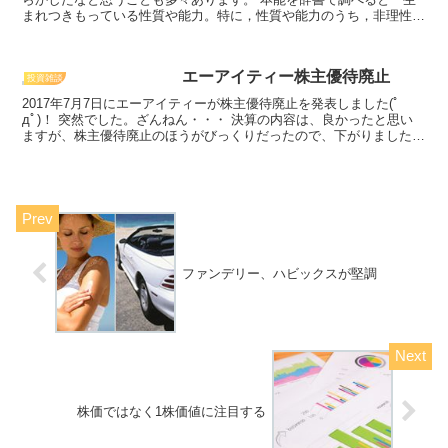
まれつきもっている性質や能力。特に，性質や能力のうち，非理性的
で感覚的なものをいう。」ということみたいです。 本能と...
エーアイティー株主優待廃止
投資雑談
2017年7月7日にエーアイティーが株主優待廃止を発表しました(ﾟ
дﾟ)！ 突然でした。ざんねん・・・ 決算の内容は、良かったと思い
ますが、株主優待廃止のほうがびっくりだったので、下がりました。
ううう 那智黒飴美味しかったんだけどな。配当で...
ファンデリー、ハビックスが堅調
株価ではなく1株価値に注目する