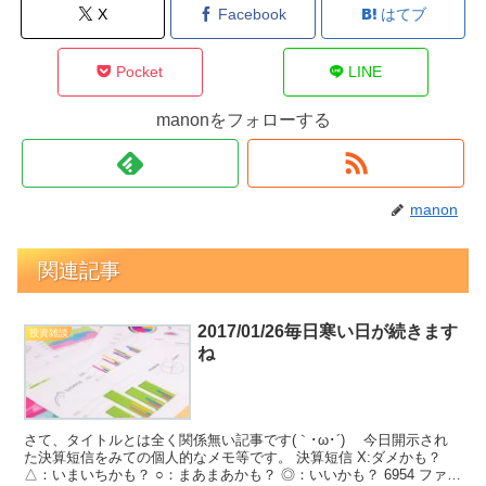
X
Facebook
はてブ
Pocket
LINE
manonをフォローする
manon
関連記事
2017/01/26毎日寒い日が続きます
投資雑談
ね
さて、タイトルとは全く関係無い記事です(｀･ω･´)ゞ 今日開示され
た決算短信をみての個人的なメモ等です。 決算短信 X:ダメかも？
△：いまいちかも？ ○：まあまあかも？ ◎：いいかも？ 6954 ファナ