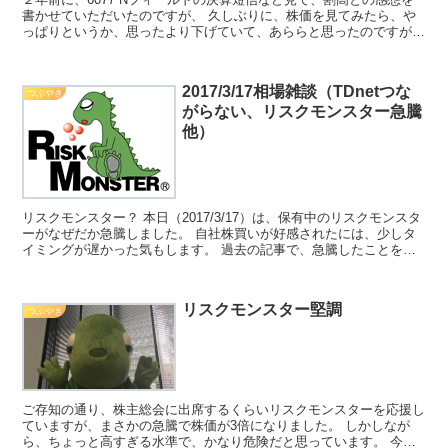
書かせていただいたのですが、 久しぶりに、株価を見てみたら、や
っぱりというか、思ったより下げていて、あららと思ったのですが、
株価は1/3くらいになっており、結構下げましたねと...
2017/3/17相場雑談（TDnetつな
つぶやき
がらない、リスクモンスター急騰
他）
リスクモンスター？ 本日（2017/3/17）は、保有中のリスクモンスタ
ーがなぜだか急騰しました。 自社株買いが好感されたには、少しタ
イミングが遅かった気もします。 過去の記事で、急騰したことを書
きましたが、時々急騰しては急落するということ...
リスクモンスター堅調
つぶやき
ご存知の通り、株主総会に出席するくらいリスクモンスターを応援し
ていますが、まさかの急騰で株価が3倍になりました。 しかしなが
ら、ちょっと高すぎる水準で、かなり危険だと思っています。 今日