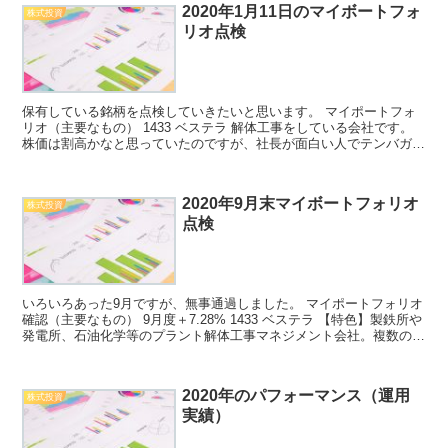
2020年1月11日のマイボートフォ
株式投資
リオ点検
保有している銘柄を点検していきたいと思います。 マイポートフォ
リオ（主要なもの） 1433 ベステラ 解体工事をしている会社です。
株価は割高かなと思っていたのですが、社長が面白い人でテンバガー
を目指すとか言っていたので、つい買ってしまいま...
2020年9月末マイボートフォリオ
株式投資
点検
いろいろあった9月ですが、無事通過しました。 マイポートフォリオ
確認（主要なもの） 9月度＋7.28% 1433 ベステラ 【特色】製鉄所や
発電所、石油化学等のプラント解体工事マネジメント会社。複数の特
許工法を有する（四季報より引用） 解体...
2020年のパフォーマンス（運用
株式投資
実績）