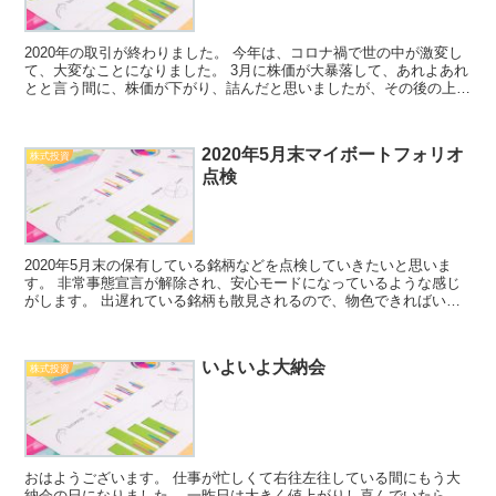
2020年の取引が終わりました。 今年は、コロナ禍で世の中が激変し
て、大変なことになりました。 3月に株価が大暴落して、あれよあれ
とと言う間に、株価が下がり、詰んだと思いましたが、その後の上が
り方はすごかったですね。 さて、今年のパフォーマ...
2020年5月末マイボートフォリオ
株式投資
点検
2020年5月末の保有している銘柄などを点検していきたいと思いま
す。 非常事態宣言が解除され、安心モードになっているような感じ
がします。 出遅れている銘柄も散見されるので、物色できればいい
なぁという感じです。 マイポートフォリオ確認（主要な...
いよいよ大納会
株式投資
おはようございます。 仕事が忙しくて右往左往している間にもう大
納会の日になりました。 一昨日は大きく値上がりし喜んでいたら、