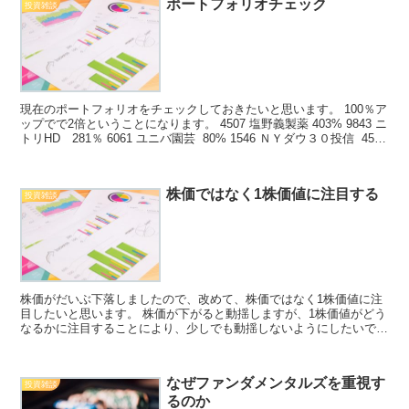
ポートフォリオチェック
投資雑談
現在のポートフォリオをチェックしておきたいと思います。 100％ア
ップでで2倍ということになります。 4507 塩野義製薬 403% 9843 ニ
トリHD 281％ 6061 ユニバ園芸 80% 1546 ＮＹダウ３０投信 45%
37...
株価ではなく1株価値に注目する
投資雑談
株価がだいぶ下落しましたので、改めて、株価ではなく1株価値に注
目したいと思います。 株価が下がると動揺しますが、1株価値がどう
なるかに注目することにより、少しでも動揺しないようにしたいで
す。 というのも、ファンデリーが本日-4.84％下落ー...
なぜファンダメンタルズを重視す
投資雑談
るのか