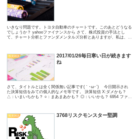
いきなり問題です。トヨタ自動車のチャートです。このあとどうなる
でしょうか？ yahooファイナンスから さて、株式投資の手法とし
て、チャート分析とファンダメンタルズ分析とありますが、私は、フ
ァンダメンタルズを重視しています。 なぜなら、私は...
2017/01/26毎日寒い日が続きます
投資雑談
ね
さて、タイトルとは全く関係無い記事です(｀･ω･´)ゞ 今日開示され
た決算短信をみての個人的なメモ等です。 決算短信 X:ダメかも？
△：いまいちかも？ ○：まあまあかも？ ◎：いいかも？ 6954 ファナ
ック ☓ 2413 エムスリー ◎...
3768リスクモンスター堅調
投資雑談